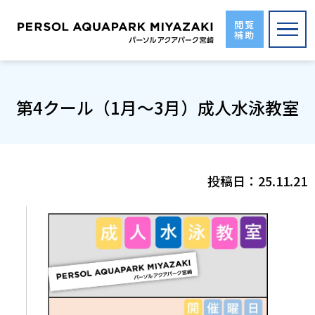
Skip
to
閲覧
補助
the
content
第4クール（1月～3月）成人水泳教室
投稿日：
25.11.21