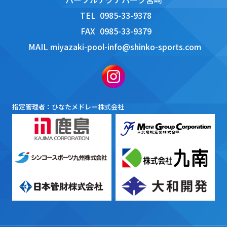
TEL
0985-33-9378
FAX
0985-33-9379
MAIL
miyazaki-pool-info@shinko-sports.com
指定管理者：ひなたメドレー株式会社