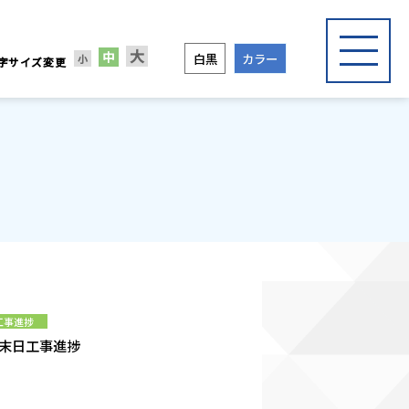
大
中
白黒
カラー
小
字サイズ変更
工事進捗
0月末日工事進捗