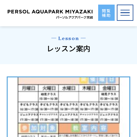
Skip
to
閲覧
補助
the
content
Lesson
レッスン案内