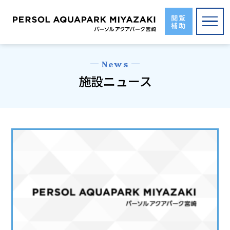
Skip
to
閲覧
補助
the
content
News
施設ニュース